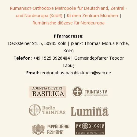
Rumänisch-Orthodoxe Metropolie für Deutschland, Zentral -
und Nordeuropa (KdöR)
|
Kirchen Zentrum München
|
Rumänische diözese für Nordeuropa
Pfarradresse:
Decksteiner Str. 5, 50935 Köln | (Sankt Thomas-Morus-Kirche,
Köln)
Telefon:
+49 1525 3926484 | Gemeindepfarrer Teodor
Tăbuș
Email:
teodortabus-parohia-koeln@web.de