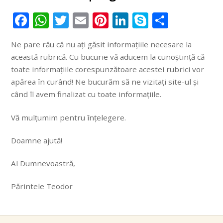
F
W
T
E
Pi
Li
S
T
ac
h
w
m
nt
n
k
ei
Ne pare rău că nu ați găsit informațiile necesare la
e
at
itt
ai
er
k
y
le
această rubrică. Cu bucurie vă aducem la cunoștință că
b
s
er
l
e
e
p
n
toate informațiile corespunzătoare acestei rubrici vor
o
A
st
dI
e
apărea în curând! Ne bucurăm să ne vizitați site-ul și
când îl avem finalizat cu toate informațiile.
o
p
n
k
p
Vă mulțumim pentru înțelegere.
Doamne ajută!
Al Dumnevoastră,
Părintele Teodor